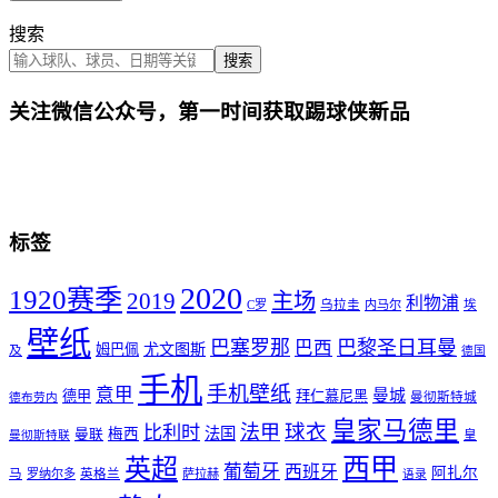
搜索
搜索
关注微信公众号，第一时间获取踢球侠新品
标签
2020
1920赛季
2019
主场
利物浦
C罗
乌拉圭
内马尔
埃
壁纸
巴塞罗那
巴黎圣日耳曼
巴西
尤文图斯
姆巴佩
及
德国
手机
手机壁纸
意甲
曼城
德甲
拜仁慕尼黑
曼彻斯特城
德布劳内
皇家马德里
球衣
法甲
比利时
法国
梅西
曼联
皇
曼彻斯特联
西甲
英超
葡萄牙
西班牙
阿扎尔
马
罗纳尔多
英格兰
萨拉赫
语录