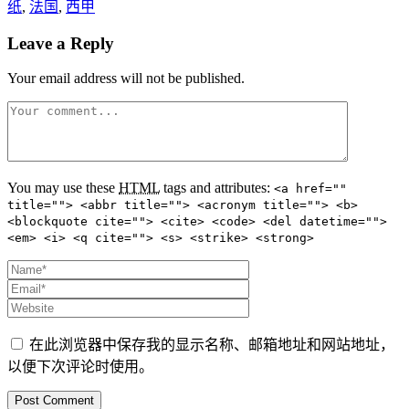
纸
,
法国
,
西甲
Leave a Reply
Your email address will not be published.
You may use these
HTML
tags and attributes:
<a href=""
title=""> <abbr title=""> <acronym title=""> <b>
<blockquote cite=""> <cite> <code> <del datetime="">
<em> <i> <q cite=""> <s> <strike> <strong>
在此浏览器中保存我的显示名称、邮箱地址和网站地址，
以便下次评论时使用。