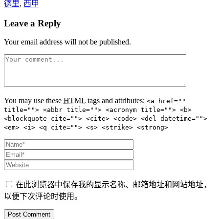
德里
,
西甲
Leave a Reply
Your email address will not be published.
You may use these
HTML
tags and attributes:
<a href=""
title=""> <abbr title=""> <acronym title=""> <b>
<blockquote cite=""> <cite> <code> <del datetime="">
<em> <i> <q cite=""> <s> <strike> <strong>
在此浏览器中保存我的显示名称、邮箱地址和网站地址，
以便下次评论时使用。