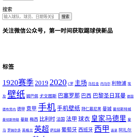
搜索
搜索
关注微信公众号，第一时间获取踢球侠新品
标签
2020
1920赛季
2019
主场
利物浦
C罗
乌拉圭
内马尔
埃
壁纸
巴塞罗那
巴黎圣日耳曼
巴西
尤文图斯
姆巴佩
及
德国
手机
手机壁纸
意甲
曼城
德甲
拜仁慕尼黑
曼彻斯特城
德布劳内
皇家马德里
球衣
法甲
比利时
法国
梅西
曼联
皇
曼彻斯特联
西甲
英超
葡萄牙
西班牙
阿扎尔
马
罗纳尔多
英格兰
萨拉赫
语录