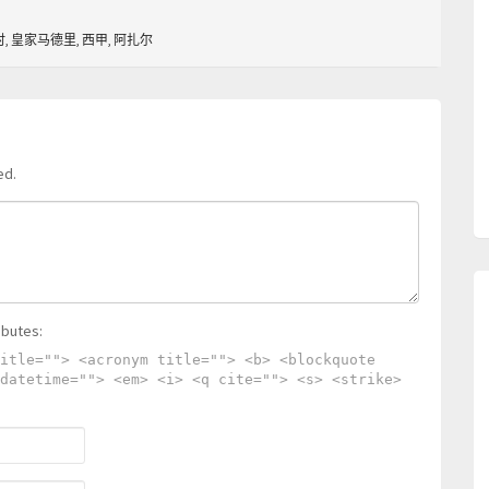
时
,
皇家马德里
,
西甲
,
阿扎尔
ed.
ibutes:
itle=""> <acronym title=""> <b> <blockquote
datetime=""> <em> <i> <q cite=""> <s> <strike>