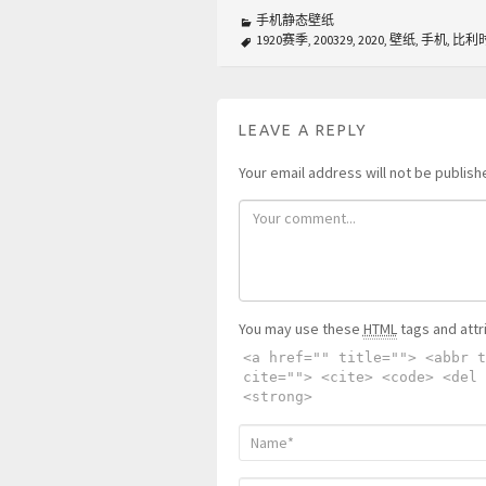
手机静态壁纸
1920赛季
,
200329
,
2020
,
壁纸
,
手机
,
比利
LEAVE A REPLY
Your email address will not be publish
You may use these
HTML
tags and attr
<a href="" title=""> <abbr t
cite=""> <cite> <code> <del 
<strong>