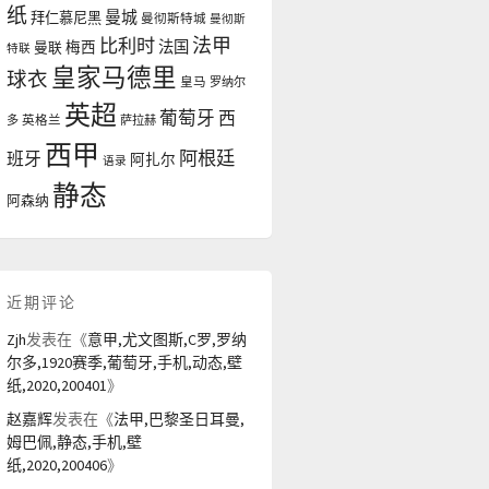
纸
曼城
拜仁慕尼黑
曼彻斯特城
曼彻斯
法甲
比利时
法国
曼联
梅西
特联
皇家马德里
球衣
皇马
罗纳尔
英超
葡萄牙
西
多
英格兰
萨拉赫
西甲
阿根廷
班牙
阿扎尔
语录
静态
阿森纳
近期评论
Zjh
发表在《
意甲,尤文图斯,C罗,罗纳
尔多,1920赛季,葡萄牙,手机,动态,壁
纸,2020,200401
》
赵嘉辉
发表在《
法甲,巴黎圣日耳曼,
姆巴佩,静态,手机,壁
纸,2020,200406
》