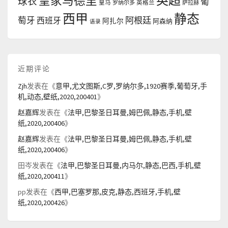
英超
皇家马德里
球衣
葡
皇马
罗纳尔多
英格兰
萨拉赫
西甲
静态
阿根廷
萄牙
西班牙
阿扎尔
阿森纳
语录
近期评论
Zjh
发表在《
意甲,尤文图斯,C罗,罗纳尔多,1920赛季,葡萄牙,手
机,动态,壁纸,2020,200401
》
赵嘉辉
发表在《
法甲,巴黎圣日耳曼,姆巴佩,静态,手机,壁
纸,2020,200406
》
赵嘉辉
发表在《
法甲,巴黎圣日耳曼,姆巴佩,静态,手机,壁
纸,2020,200406
》
田岑
发表在《
法甲,巴黎圣日耳曼,内马尔,静态,巴西,手机,壁
纸,2020,200411
》
pp
发表在《
西甲,巴塞罗那,皮克,静态,西班牙,手机,壁
纸,2020,200426
》