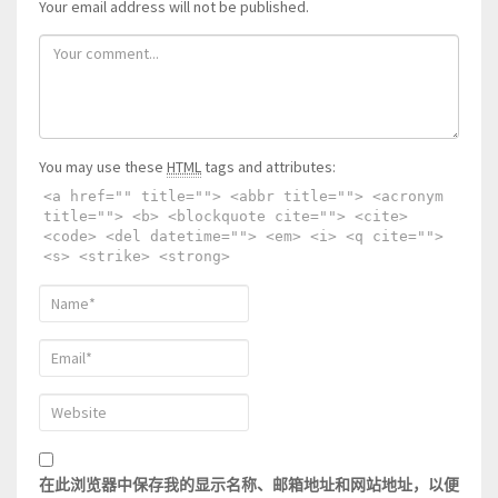
Your email address will not be published.
You may use these
HTML
tags and attributes:
<a href="" title=""> <abbr title=""> <acronym
title=""> <b> <blockquote cite=""> <cite>
<code> <del datetime=""> <em> <i> <q cite="">
<s> <strike> <strong>
在此浏览器中保存我的显示名称、邮箱地址和网站地址，以便