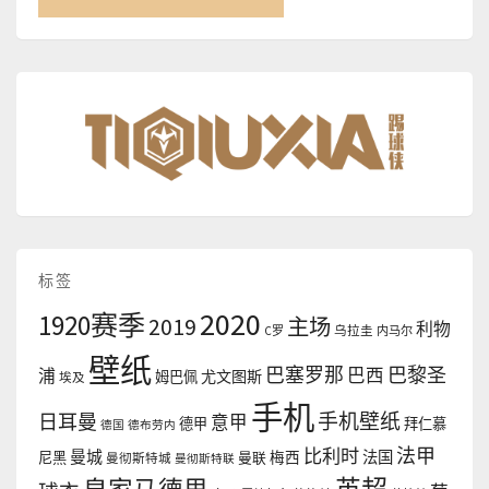
标签
2020
1920赛季
2019
主场
利物
C罗
乌拉圭
内马尔
壁纸
巴塞罗那
巴黎圣
浦
巴西
尤文图斯
姆巴佩
埃及
手机
手机壁纸
日耳曼
意甲
德甲
拜仁慕
德国
德布劳内
法甲
比利时
曼城
法国
尼黑
曼联
梅西
曼彻斯特城
曼彻斯特联