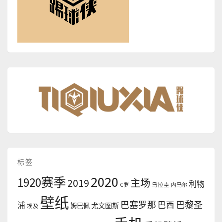
标签
2020
1920赛季
2019
主场
利物
C罗
乌拉圭
内马尔
壁纸
巴塞罗那
巴黎圣
浦
巴西
尤文图斯
姆巴佩
埃及