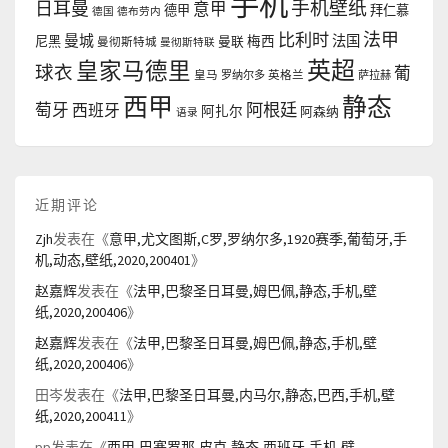
手机
手机壁纸
日耳曼
意甲
德甲
拜仁慕
德国
德布劳内
法甲
比利时
曼城
法国
尼黑
曼联
梅西
曼彻斯特城
曼彻斯特联
英超
皇家马德里
球衣
葡
皇马
罗纳尔多
英格兰
萨拉赫
西甲
静态
阿根廷
萄牙
西班牙
阿扎尔
阿森纳
语录
近期评论
Zjh
发表在《
意甲,尤文图斯,C罗,罗纳尔多,1920赛季,葡萄牙,手
机,动态,壁纸,2020,200401
》
赵嘉辉
发表在《
法甲,巴黎圣日耳曼,姆巴佩,静态,手机,壁
纸,2020,200406
》
赵嘉辉
发表在《
法甲,巴黎圣日耳曼,姆巴佩,静态,手机,壁
纸,2020,200406
》
田岑
发表在《
法甲,巴黎圣日耳曼,内马尔,静态,巴西,手机,壁
纸,2020,200411
》
pp
发表在《
西甲,巴塞罗那,皮克,静态,西班牙,手机,壁