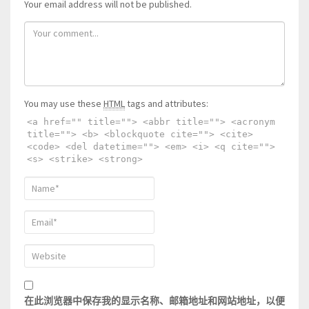
Your email address will not be published.
You may use these
HTML
tags and attributes:
<a href="" title=""> <abbr title=""> <acronym
title=""> <b> <blockquote cite=""> <cite>
<code> <del datetime=""> <em> <i> <q cite="">
<s> <strike> <strong>
在此浏览器中保存我的显示名称、邮箱地址和网站地址，以便