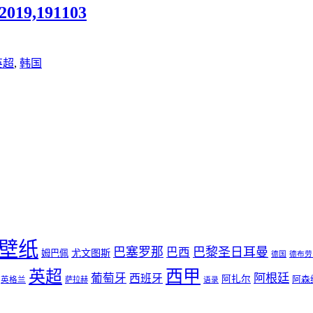
9,191103
英超
,
韩国
壁纸
巴塞罗那
巴黎圣日耳曼
巴西
尤文图斯
姆巴佩
德国
德布劳
西甲
英超
葡萄牙
阿根廷
西班牙
阿扎尔
阿森
英格兰
萨拉赫
语录