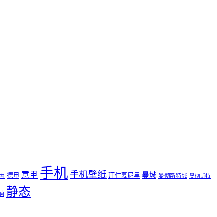
手机
手机壁纸
意甲
曼城
德甲
拜仁慕尼黑
曼彻斯特城
内
曼彻斯特
静态
纳