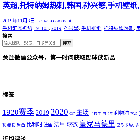
英超,托特纳姆热刺,韩国,孙兴慜,手机壁纸,201
2019年11月3日
Leave a comment
手机静态壁纸
191103
,
2019
,
孙兴慜
,
手机壁纸
,
托特纳姆热刺
,
搜索
搜索
关注微信公众号，第一时间获取踢球侠新品
标签
2020
1920赛季
2019
主场
利物浦
C罗
乌拉圭
内马尔
埃及
皇家马德里
球衣
法甲
比利时
法国
梅西
曼联
皇马
罗纳尔多
联
近期评论