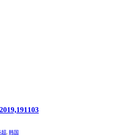
9,191103
英超
,
韩国