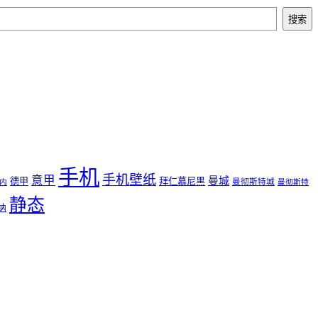
搜索
手机
手机壁纸
意甲
曼城
德甲
拜仁慕尼黑
曼彻斯特城
内
曼彻斯特
静态
纳