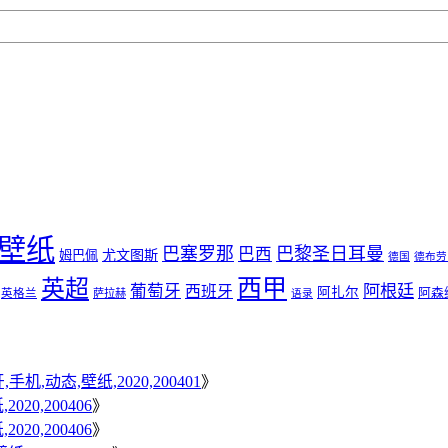
壁纸
巴塞罗那
巴黎圣日耳曼
巴西
尤文图斯
姆巴佩
德国
德布劳
西甲
英超
葡萄牙
阿根廷
西班牙
阿扎尔
阿森
英格兰
萨拉赫
语录
机,动态,壁纸,2020,200401
》
20,200406
》
20,200406
》