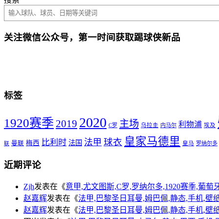
关注微信公众号，第一时间获取踢球侠新品
标签
2020
1920赛季
2019
主场
利物浦
C罗
乌拉圭
内马尔
埃及
皇家马德里
球衣
法甲
比利时
法国
梅西
曼联
皇马
罗纳尔多
联
近期评论
Zjh
发表在《
意甲,尤文图斯,C罗,罗纳尔多,1920赛季,葡萄牙,手
赵嘉辉
发表在《
法甲,巴黎圣日耳曼,姆巴佩,静态,手机,壁纸,20
赵嘉辉
发表在《
法甲,巴黎圣日耳曼,姆巴佩,静态,手机,壁纸,20