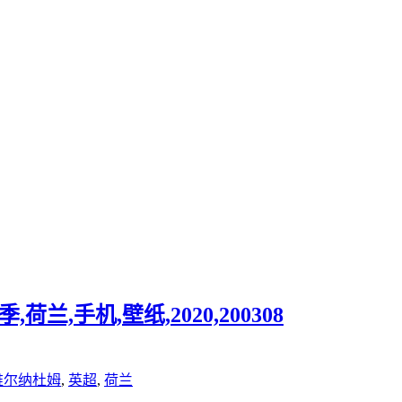
荷兰,手机,壁纸,2020,200308
维尔纳杜姆
,
英超
,
荷兰