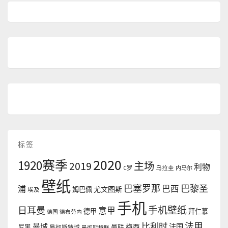
标签
2020
1920赛季
2019
主场
利物
C罗
乌拉圭
内马尔
壁纸
巴塞罗那
巴黎圣
浦
巴西
尤文图斯
姆巴佩
埃及
手机
手机壁纸
日耳曼
意甲
德甲
拜仁慕
德国
德布劳内
法甲
比利时
曼城
法国
尼黑
曼联
梅西
曼彻斯特城
曼彻斯特联