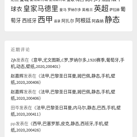
英超
皇家马德里
球衣
葡
皇马
罗纳尔多
英格兰
萨拉赫
西甲
静态
阿根廷
萄牙
西班牙
阿扎尔
阿森纳
语录
近期评论
Zjh
发表在《
意甲,尤文图斯,C罗,罗纳尔多,1920赛季,葡萄牙,手
机,动态,壁纸,2020,200401
》
赵嘉辉
发表在《
法甲,巴黎圣日耳曼,姆巴佩,静态,手机,壁
纸,2020,200406
》
赵嘉辉
发表在《
法甲,巴黎圣日耳曼,姆巴佩,静态,手机,壁
纸,2020,200406
》
田岑
发表在《
法甲,巴黎圣日耳曼,内马尔,静态,巴西,手机,壁
纸,2020,200411
》
pp
发表在《
西甲,巴塞罗那,皮克,静态,西班牙,手机,壁
纸,2020,200426
》