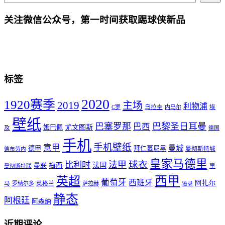
关注微信公众号，第一时间获取踢球侠新品
标签
2020
1920赛季
2019
主场
利物浦
C罗
乌拉圭
内马尔
埃
壁纸
巴塞罗那
巴黎圣日耳曼
巴西
尤文图斯
姆巴佩
及
德国
手机
手机壁纸
意甲
曼城
德甲
拜仁慕尼黑
曼彻斯特城
德布劳内
皇家马德里
球衣
法甲
比利时
法国
梅西
曼联
皇
曼彻斯特联
西甲
英超
葡萄牙
西班牙
阿扎尔
马
罗纳尔多
英格兰
萨拉赫
语录
静态
阿根廷
阿森纳
近期评论