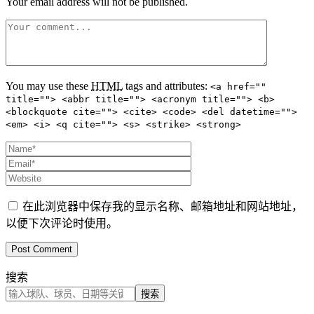
Your email address will not be published.
You may use these
HTML
tags and attributes:
<a href=""
title=""> <abbr title=""> <acronym title=""> <b>
<blockquote cite=""> <cite> <code> <del datetime="">
<em> <i> <q cite=""> <s> <strike> <strong>
在此浏览器中保存我的显示名称、邮箱地址和网站地址，
以便下次评论时使用。
搜索
搜索