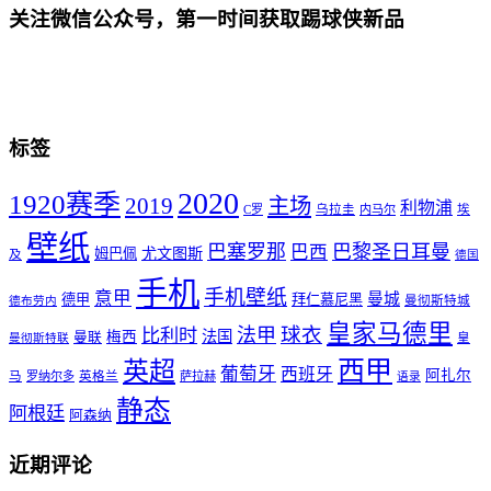
关注微信公众号，第一时间获取踢球侠新品
标签
2020
1920赛季
2019
主场
利物浦
C罗
乌拉圭
内马尔
埃
壁纸
巴塞罗那
巴黎圣日耳曼
巴西
尤文图斯
姆巴佩
及
德国
手机
手机壁纸
意甲
曼城
德甲
拜仁慕尼黑
曼彻斯特城
德布劳内
皇家马德里
球衣
法甲
比利时
法国
梅西
曼联
皇
曼彻斯特联
西甲
英超
葡萄牙
西班牙
阿扎尔
马
罗纳尔多
英格兰
萨拉赫
语录
静态
阿根廷
阿森纳
近期评论