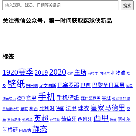
搜索
关注微信公众号，第一时间获取踢球侠新品
标签
2020
1920赛季
2019
主场
利物浦
C罗
乌拉圭
内马尔
埃
壁纸
巴塞罗那
巴黎圣日耳曼
巴西
尤文图斯
姆巴佩
及
德国
手机
手机壁纸
意甲
曼城
德甲
拜仁慕尼黑
曼彻斯特城
德布劳内
皇家马德里
球衣
法甲
比利时
法国
梅西
曼联
皇
曼彻斯特联
西甲
英超
葡萄牙
西班牙
阿扎尔
马
罗纳尔多
英格兰
萨拉赫
语录
静态
阿根廷
阿森纳