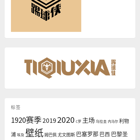
标签
2020
1920赛季
2019
主场
利物
C罗
乌拉圭
内马尔
壁纸
巴塞罗那
巴黎圣
浦
巴西
尤文图斯
姆巴佩
埃及