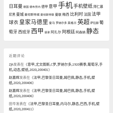
手机
手机壁纸
日耳曼
意甲
德甲
拜仁慕
德国
德布劳内
法甲
比利时
曼城
法国
尼黑
曼联
梅西
曼彻斯特城
曼彻斯特联
英超
皇家马德里
球衣
葡
皇马
罗纳尔多
英格兰
萨拉赫
西甲
静态
阿根廷
萄牙
西班牙
阿扎尔
阿森纳
语录
近期评论
Zjh
发表在《
意甲,尤文图斯,C罗,罗纳尔多,1920赛季,葡萄牙,手
机,动态,壁纸,2020,200401
》
赵嘉辉
发表在《
法甲,巴黎圣日耳曼,姆巴佩,静态,手机,壁
纸,2020,200406
》
赵嘉辉
发表在《
法甲,巴黎圣日耳曼,姆巴佩,静态,手机,壁
纸,2020,200406
》
田岑
发表在《
法甲,巴黎圣日耳曼,内马尔,静态,巴西,手机,壁
纸,2020,200411
》