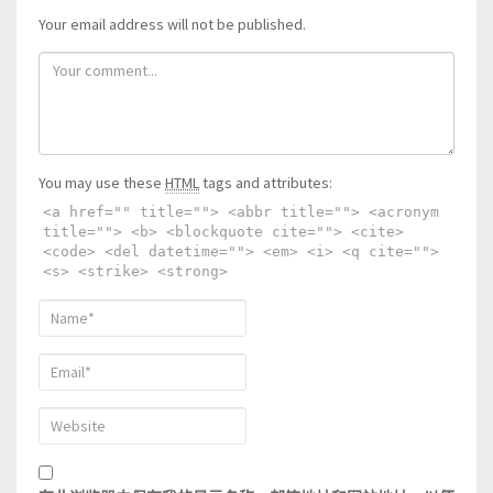
Your email address will not be published.
You may use these
HTML
tags and attributes:
<a href="" title=""> <abbr title=""> <acronym
title=""> <b> <blockquote cite=""> <cite>
<code> <del datetime=""> <em> <i> <q cite="">
<s> <strike> <strong>