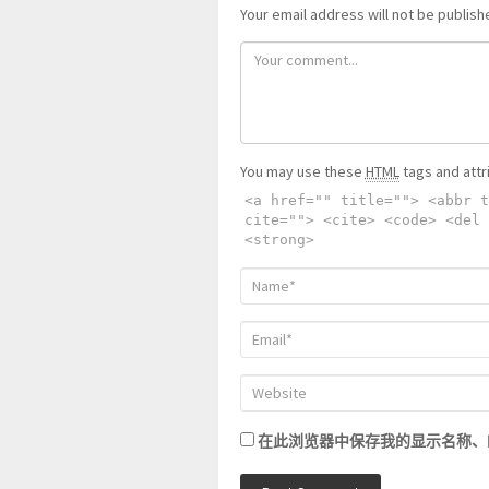
Your email address will not be publish
You may use these
HTML
tags and attr
<a href="" title=""> <abbr t
cite=""> <cite> <code> <del 
<strong>
在此浏览器中保存我的显示名称、