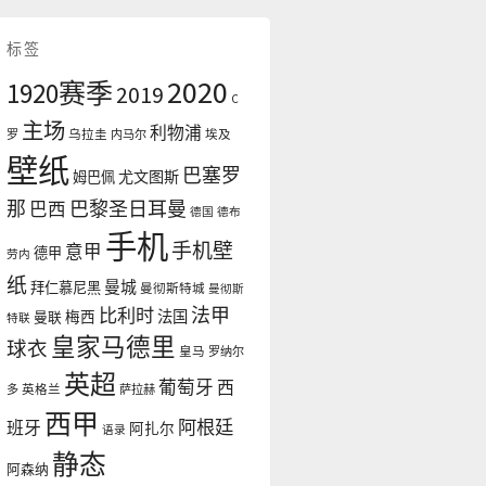
标签
2020
1920赛季
2019
C
主场
利物浦
罗
乌拉圭
内马尔
埃及
壁纸
巴塞罗
尤文图斯
姆巴佩
那
巴黎圣日耳曼
巴西
德国
德布
手机
手机壁
意甲
德甲
劳内
纸
曼城
拜仁慕尼黑
曼彻斯特城
曼彻斯
法甲
比利时
法国
曼联
梅西
特联
皇家马德里
球衣
皇马
罗纳尔
英超
葡萄牙
西
多
英格兰
萨拉赫
西甲
阿根廷
班牙
阿扎尔
语录
静态
阿森纳