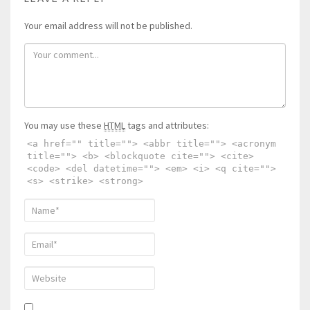
Your email address will not be published.
You may use these
HTML
tags and attributes:
<a href="" title=""> <abbr title=""> <acronym
title=""> <b> <blockquote cite=""> <cite>
<code> <del datetime=""> <em> <i> <q cite="">
<s> <strike> <strong>