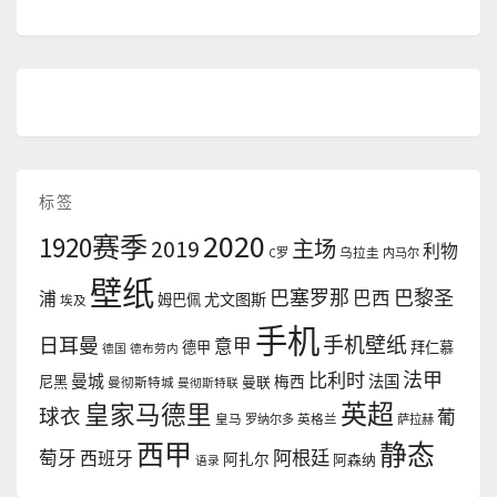
标签
2020
1920赛季
2019
主场
利物
C罗
乌拉圭
内马尔
壁纸
巴塞罗那
巴黎圣
浦
巴西
尤文图斯
姆巴佩
埃及
手机
手机壁纸
日耳曼
意甲
德甲
拜仁慕
德国
德布劳内
法甲
比利时
曼城
法国
尼黑
曼联
梅西
曼彻斯特城
曼彻斯特联
英超
皇家马德里
球衣
葡
皇马
罗纳尔多
英格兰
萨拉赫
西甲
静态
阿根廷
萄牙
西班牙
阿扎尔
阿森纳
语录