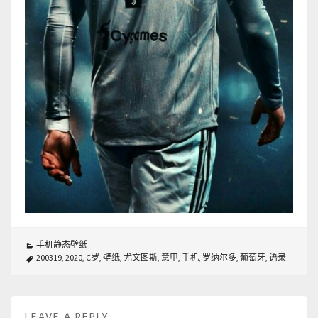
手机静态壁纸
200319
,
2020
,
C罗
,
壁纸
,
尤文图斯
,
意甲
,
手机
,
罗纳尔多
,
葡萄牙
,
语录
LEAVE A REPLY