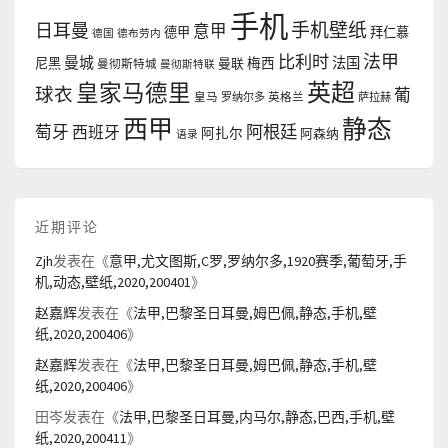
手机
手机壁纸
日耳曼
意甲
德甲
拜仁慕
德国
德布劳内
法甲
比利时
曼城
法国
尼黑
曼联
梅西
曼彻斯特城
曼彻斯特联
英超
皇家马德里
球衣
葡
皇马
罗纳尔多
英格兰
萨拉赫
西甲
静态
阿根廷
萄牙
西班牙
阿扎尔
阿森纳
语录
近期评论
Zjh
发表在《
意甲,尤文图斯,C罗,罗纳尔多,1920赛季,葡萄牙,手
机,动态,壁纸,2020,200401
》
赵嘉辉
发表在《
法甲,巴黎圣日耳曼,姆巴佩,静态,手机,壁
纸,2020,200406
》
赵嘉辉
发表在《
法甲,巴黎圣日耳曼,姆巴佩,静态,手机,壁
纸,2020,200406
》
田岑
发表在《
法甲,巴黎圣日耳曼,内马尔,静态,巴西,手机,壁
纸,2020,200411
》