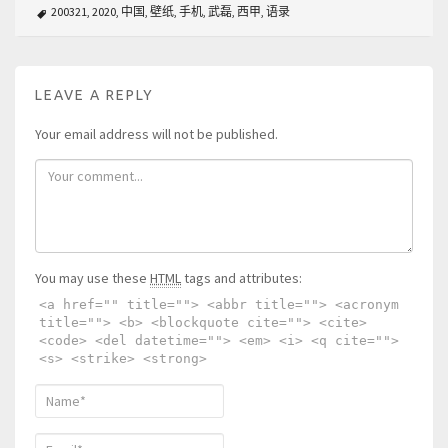
200321
,
2020
,
中国
,
壁纸
,
手机
,
武磊
,
西甲
,
语录
LEAVE A REPLY
Your email address will not be published.
You may use these
HTML
tags and attributes:
<a href="" title=""> <abbr title=""> <acronym
title=""> <b> <blockquote cite=""> <cite>
<code> <del datetime=""> <em> <i> <q cite="">
<s> <strike> <strong>