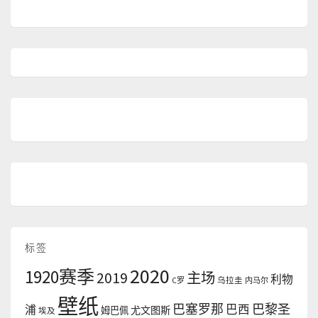
标签
2020
1920赛季
2019
主场
利物
C罗
乌拉圭
内马尔
壁纸
巴塞罗那
巴黎圣
浦
巴西
尤文图斯
姆巴佩
埃及