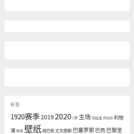
标签
2020
1920赛季
2019
主场
利物
C罗
乌拉圭
内马尔
壁纸
巴塞罗那
巴黎圣
浦
巴西
尤文图斯
姆巴佩
埃及