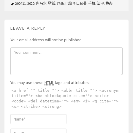
200411
,
2020
,
内马尔
,
壁纸
,
巴西
,
巴黎圣日耳曼
,
手机
,
法甲
,
静态
LEAVE A REPLY
Your email address will not be published.
You may use these
HTML
tags and attributes:
<a href="" title=""> <abbr title=""> <acronym
title=""> <b> <blockquote cite=""> <cite>
<code> <del datetime=""> <em> <i> <q cite="">
<s> <strike> <strong>