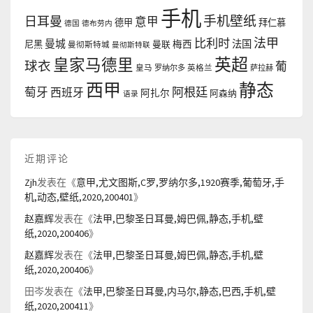
手机
手机壁纸
日耳曼
意甲
德甲
拜仁慕
德国
德布劳内
法甲
比利时
曼城
法国
尼黑
曼联
梅西
曼彻斯特城
曼彻斯特联
英超
皇家马德里
球衣
葡
皇马
罗纳尔多
英格兰
萨拉赫
西甲
静态
阿根廷
萄牙
西班牙
阿扎尔
阿森纳
语录
近期评论
Zjh
发表在《
意甲,尤文图斯,C罗,罗纳尔多,1920赛季,葡萄牙,手
机,动态,壁纸,2020,200401
》
赵嘉辉
发表在《
法甲,巴黎圣日耳曼,姆巴佩,静态,手机,壁
纸,2020,200406
》
赵嘉辉
发表在《
法甲,巴黎圣日耳曼,姆巴佩,静态,手机,壁
纸,2020,200406
》
田岑
发表在《
法甲,巴黎圣日耳曼,内马尔,静态,巴西,手机,壁
纸,2020,200411
》