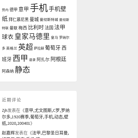
手机
手机壁
意甲
德甲
劳内
纸
曼城
拜仁慕尼黑
曼彻斯特城
曼彻斯
法甲
比利时
法国
曼联
梅西
特联
皇家马德里
球衣
皇马
罗纳尔
英超
葡萄牙
西
多
英格兰
萨拉赫
西甲
阿根廷
班牙
阿扎尔
语录
静态
阿森纳
近期评论
Zjh
发表在《
意甲,尤文图斯,C罗,罗纳
尔多,1920赛季,葡萄牙,手机,动态,壁
纸,2020,200401
》
赵嘉辉
发表在《
法甲,巴黎圣日耳曼,