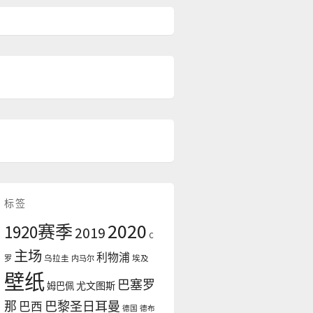
标签
2020
1920赛季
2019
C
主场
利物浦
罗
乌拉圭
内马尔
埃及
壁纸
巴塞罗
尤文图斯
姆巴佩
那
巴黎圣日耳曼
巴西
德国
德布