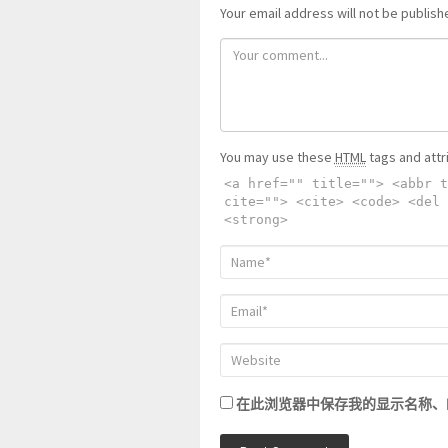
Your email address will not be publish
You may use these
HTML
tags and attr
<a href="" title=""> <abbr t
cite=""> <cite> <code> <del 
<strong>
在此浏览器中保存我的显示名称、