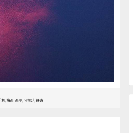
手机
,
梅西
,
西甲
,
阿根廷
,
静态