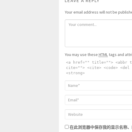
LEAVE A REPLY
Your email address will not be publish
You may use these
HTML
tags and attr
<a href="" title=""> <abbr t
cite=""> <cite> <code> <del 
<strong>
在此浏览器中保存我的显示名称、