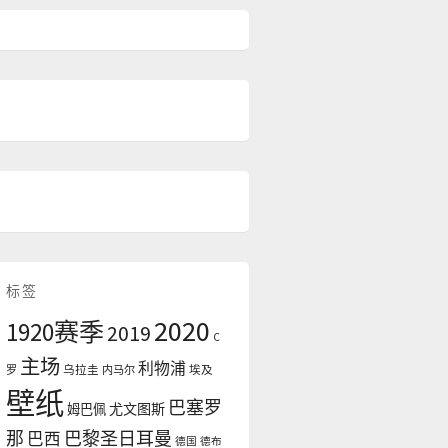
标签
2020
1920赛季
2019
C
主场
利物浦
罗
乌拉圭
内马尔
埃及
壁纸
巴塞罗
尤文图斯
姆巴佩
那
巴黎圣日耳曼
巴西
德国
德布