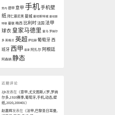
手机
手机壁
意甲
德甲
劳内
纸
曼城
拜仁慕尼黑
曼彻斯特城
曼彻斯
法甲
比利时
法国
曼联
梅西
特联
皇家马德里
球衣
皇马
罗纳尔
英超
葡萄牙
西
多
英格兰
萨拉赫
西甲
阿根廷
班牙
阿扎尔
语录
静态
阿森纳
近期评论
Zjh
发表在《
意甲,尤文图斯,C罗,罗纳
尔多,1920赛季,葡萄牙,手机,动态,壁
纸,2020,200401
》
赵嘉辉
发表在《
法甲,巴黎圣日耳曼,