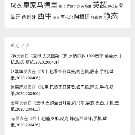
英超
皇家马德里
球衣
葡
皇马
罗纳尔多
英格兰
萨拉赫
西甲
静态
阿根廷
萄牙
西班牙
阿扎尔
阿森纳
语录
近期评论
Zjh
发表在《
意甲,尤文图斯,C罗,罗纳尔多,1920赛季,葡萄牙,手
机,动态,壁纸,2020,200401
》
赵嘉辉
发表在《
法甲,巴黎圣日耳曼,姆巴佩,静态,手机,壁
纸,2020,200406
》
赵嘉辉
发表在《
法甲,巴黎圣日耳曼,姆巴佩,静态,手机,壁
纸,2020,200406
》
田岑
发表在《
法甲,巴黎圣日耳曼,内马尔,静态,巴西,手机,壁
纸,2020,200411
》
pp
发表在《
西甲,巴塞罗那,皮克,静态,西班牙,手机,壁
纸,2020,200426
》