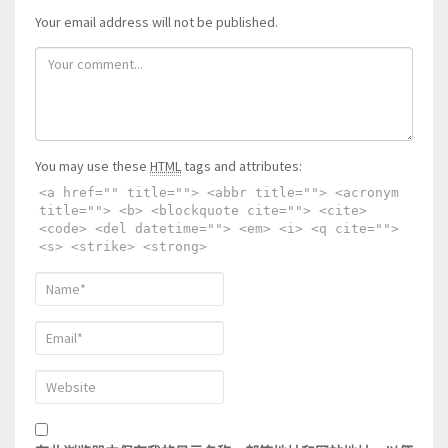
Your email address will not be published.
You may use these
HTML
tags and attributes:
<a href="" title=""> <abbr title=""> <acronym
title=""> <b> <blockquote cite=""> <cite>
<code> <del datetime=""> <em> <i> <q cite="">
<s> <strike> <strong>