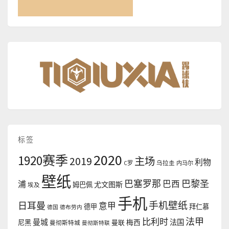
标签
2020
1920赛季
2019
主场
利物
C罗
乌拉圭
内马尔
壁纸
巴塞罗那
巴黎圣
浦
巴西
尤文图斯
姆巴佩
埃及
手机
手机壁纸
日耳曼
意甲
德甲
拜仁慕
德国
德布劳内
法甲
比利时
曼城
法国
尼黑
曼联
梅西
曼彻斯特城
曼彻斯特联