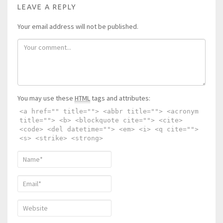
LEAVE A REPLY
Your email address will not be published.
You may use these
HTML
tags and attributes:
<a href="" title=""> <abbr title=""> <acronym
title=""> <b> <blockquote cite=""> <cite>
<code> <del datetime=""> <em> <i> <q cite="">
<s> <strike> <strong>