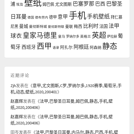
壁纸
巴塞罗那
巴黎圣
浦
巴西
尤文图斯
姆巴佩
埃及
手机
手机壁纸
日耳曼
意甲
德甲
拜仁慕
德国
德布劳内
法甲
比利时
曼城
法国
尼黑
曼联
梅西
曼彻斯特城
曼彻斯特联
英超
皇家马德里
球衣
葡
皇马
罗纳尔多
英格兰
萨拉赫
西甲
静态
阿根廷
萄牙
西班牙
阿扎尔
阿森纳
语录
近期评论
Zjh
发表在《
意甲,尤文图斯,C罗,罗纳尔多,1920赛季,葡萄牙,手
机,动态,壁纸,2020,200401
》
赵嘉辉
发表在《
法甲,巴黎圣日耳曼,姆巴佩,静态,手机,壁
纸,2020,200406
》
赵嘉辉
发表在《
法甲,巴黎圣日耳曼,姆巴佩,静态,手机,壁
纸,2020,200406
》
田岑
发表在《
法甲,巴黎圣日耳曼,内马尔,静态,巴西,手机,壁