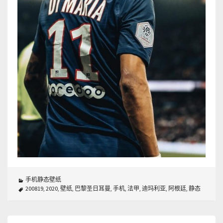
手机静态壁纸
200819
,
2020
,
壁纸
,
巴黎圣日耳曼
,
手机
,
法甲
,
迪玛利亚
,
阿根廷
,
静态