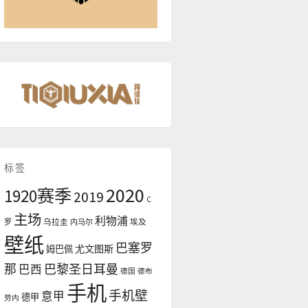
标签
2020
1920赛季
2019
C
主场
利物浦
罗
乌拉圭
内马尔
埃及
壁纸
巴塞罗
尤文图斯
姆巴佩
那
巴黎圣日耳曼
巴西
德国
德布
手机
手机壁
意甲
德甲
劳内