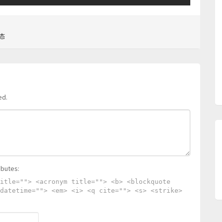
态
ed.
ibutes:
itle=""> <acronym title=""> <b> <blockquote
datetime=""> <em> <i> <q cite=""> <s> <strike>