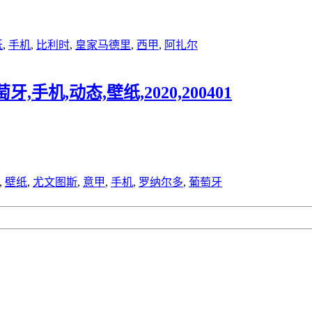
纸
,
手机
,
比利时
,
皇家马德里
,
西甲
,
阿扎尔
,手机,动态,壁纸,2020,200401
,
壁纸
,
尤文图斯
,
意甲
,
手机
,
罗纳尔多
,
葡萄牙