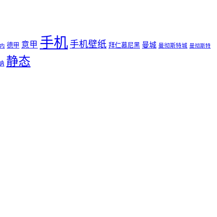
手机
手机壁纸
意甲
曼城
德甲
拜仁慕尼黑
曼彻斯特城
内
曼彻斯特
静态
纳