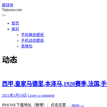
踢球侠
Tiqiuxia.com
首页
类别
手机静态壁纸
手机动态壁纸
表情包
动态
西甲,皇家马德里,本泽马,1920赛季,法国,手机,动态
2021年5月19日
Leave a comment
IPHONE下载地址（微博）：点击这里 …
more
→