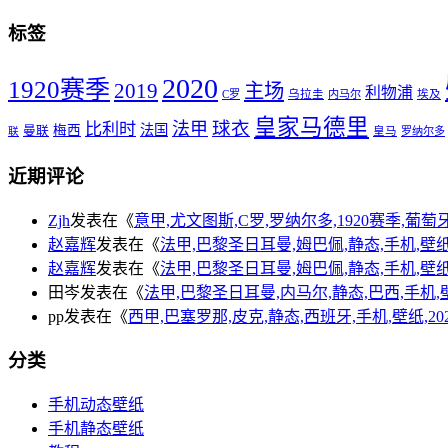
标签
2020
1920赛季
2019
主场
利物浦
C罗
乌拉圭
内马尔
埃及
皇家马德里
球衣
法甲
比利时
法国
梅西
曼联
皇马
罗纳尔多
联
近期评论
Zjh
发表在《
意甲,尤文图斯,C罗,罗纳尔多,1920赛季,葡萄牙,手
赵嘉辉
发表在《
法甲,巴黎圣日耳曼,姆巴佩,静态,手机,壁纸,20
赵嘉辉
发表在《
法甲,巴黎圣日耳曼,姆巴佩,静态,手机,壁纸,20
田岑
发表在《
法甲,巴黎圣日耳曼,内马尔,静态,巴西,手机,壁纸,2
pp
发表在《
西甲,巴塞罗那,皮克,静态,西班牙,手机,壁纸,2020,
分类
手机动态壁纸
手机静态壁纸