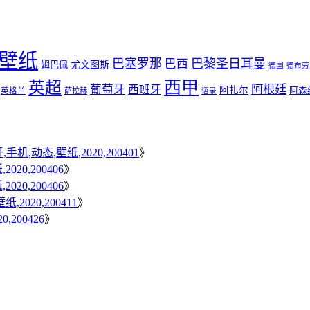
壁纸
巴塞罗那
巴黎圣日耳曼
巴西
尤文图斯
姆巴佩
德国
德布劳
西甲
英超
葡萄牙
阿根廷
西班牙
阿扎尔
阿森
英格兰
萨拉赫
语录
机,动态,壁纸,2020,200401
》
20,200406
》
20,200406
》
020,200411
》
200426
》