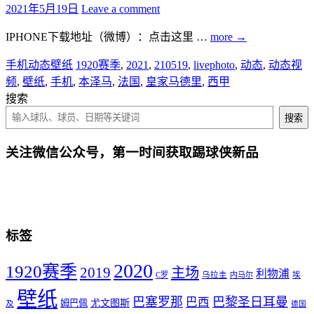
2021年5月19日
Leave a comment
IPHONE下载地址（微博）：点击这里 …
more
→
手机动态壁纸
1920赛季
,
2021
,
210519
,
livephoto
,
动态
,
动态视
频
,
壁纸
,
手机
,
本泽马
,
法国
,
皇家马德里
,
西甲
搜索
搜索
关注微信公众号，第一时间获取踢球侠新品
标签
2020
1920赛季
2019
主场
利物浦
C罗
乌拉圭
内马尔
埃
壁纸
巴塞罗那
巴黎圣日耳曼
巴西
尤文图斯
姆巴佩
及
德国