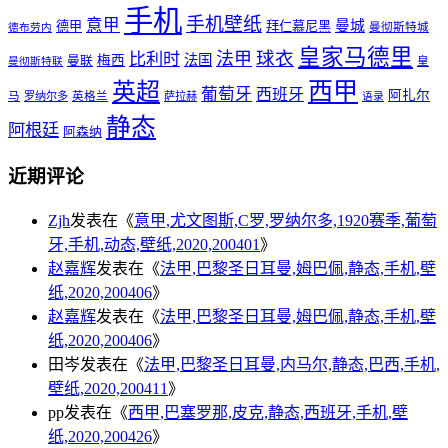
手机
手机壁纸
意甲
曼城
德甲
拜仁慕尼黑
曼彻斯特城
德布劳内
皇家马德里
球衣
法甲
比利时
法国
梅西
曼联
皇
曼彻斯特联
西甲
英超
葡萄牙
西班牙
阿扎尔
马
罗纳尔多
英格兰
萨拉赫
语录
静态
阿根廷
阿森纳
近期评论
Zjh
发表在《
意甲,尤文图斯,C罗,罗纳尔多,1920赛季,葡萄
牙,手机,动态,壁纸,2020,200401
》
赵嘉辉
发表在《
法甲,巴黎圣日耳曼,姆巴佩,静态,手机,壁
纸,2020,200406
》
赵嘉辉
发表在《
法甲,巴黎圣日耳曼,姆巴佩,静态,手机,壁
纸,2020,200406
》
田岑
发表在《
法甲,巴黎圣日耳曼,内马尔,静态,巴西,手机,
壁纸,2020,200411
》
pp
发表在《
西甲,巴塞罗那,皮克,静态,西班牙,手机,壁
纸,2020,200426
》