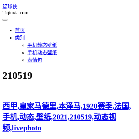
踢球侠
Tiqiuxia.com
首页
类别
手机静态壁纸
手机动态壁纸
表情包
210519
西甲,皇家马德里,本泽马,1920赛季,法国,
手机,动态,壁纸,2021,210519,动态视
频,livephoto