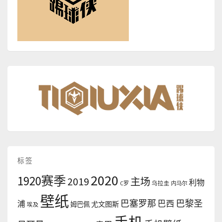
标签
2020
1920赛季
2019
主场
利物
C罗
乌拉圭
内马尔
壁纸
巴塞罗那
巴黎圣
浦
巴西
尤文图斯
姆巴佩
埃及