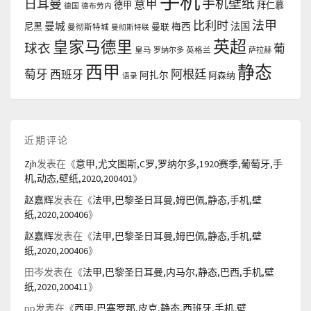
手机
手机壁纸
日耳曼
意甲
德甲
拜仁慕
德国
德布劳内
法甲
比利时
曼城
法国
尼黑
曼联
梅西
曼彻斯特城
曼彻斯特联
英超
皇家马德里
球衣
葡
皇马
罗纳尔多
英格兰
萨拉赫
西甲
静态
阿根廷
萄牙
西班牙
阿扎尔
阿森纳
语录
近期评论
Zjh
发表在《
意甲,尤文图斯,C罗,罗纳尔多,1920赛季,葡萄牙,手
机,动态,壁纸,2020,200401
》
赵嘉辉
发表在《
法甲,巴黎圣日耳曼,姆巴佩,静态,手机,壁
纸,2020,200406
》
赵嘉辉
发表在《
法甲,巴黎圣日耳曼,姆巴佩,静态,手机,壁
纸,2020,200406
》
田岑
发表在《
法甲,巴黎圣日耳曼,内马尔,静态,巴西,手机,壁
纸,2020,200411
》
pp
发表在《
西甲,巴塞罗那,皮克,静态,西班牙,手机,壁