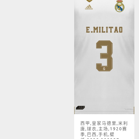
西甲,皇家马德里,米利
唐,球衣,主场,1920赛
季,巴西,手机,壁