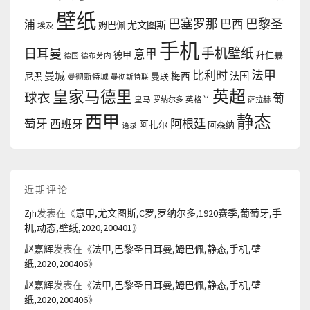
壁纸
巴塞罗那
巴黎圣
浦
巴西
尤文图斯
姆巴佩
埃及
手机
手机壁纸
日耳曼
意甲
德甲
拜仁慕
德国
德布劳内
法甲
比利时
曼城
法国
尼黑
曼联
梅西
曼彻斯特城
曼彻斯特联
英超
皇家马德里
球衣
葡
皇马
罗纳尔多
英格兰
萨拉赫
西甲
静态
阿根廷
萄牙
西班牙
阿扎尔
阿森纳
语录
近期评论
Zjh
发表在《
意甲,尤文图斯,C罗,罗纳尔多,1920赛季,葡萄牙,手
机,动态,壁纸,2020,200401
》
赵嘉辉
发表在《
法甲,巴黎圣日耳曼,姆巴佩,静态,手机,壁
纸,2020,200406
》
赵嘉辉
发表在《
法甲,巴黎圣日耳曼,姆巴佩,静态,手机,壁
纸,2020,200406
》