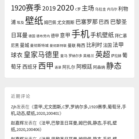
2020
1920赛季
2019
主场
利物
C罗
乌拉圭
内马尔
壁纸
巴塞罗那
巴黎圣
浦
巴西
尤文图斯
姆巴佩
埃及
手机
手机壁纸
日耳曼
意甲
德甲
拜仁慕
德国
德布劳内
法甲
比利时
曼城
法国
尼黑
曼联
梅西
曼彻斯特城
曼彻斯特联
英超
皇家马德里
球衣
葡
皇马
罗纳尔多
英格兰
萨拉赫
西甲
静态
阿根廷
萄牙
西班牙
阿扎尔
阿森纳
语录
近期评论
Zjh
发表在《
意甲,尤文图斯,C罗,罗纳尔多,1920赛季,葡萄牙,手
机,动态,壁纸,2020,200401
》
赵嘉辉
发表在《
法甲,巴黎圣日耳曼,姆巴佩,静态,手机,壁
纸,2020,200406
》