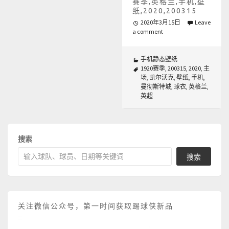
赛季,英格兰,手机,壁
纸,2020,200315
2020年3月15日
Leave
a comment
手机静态壁纸
1920赛季
,
200315
,
2020
,
主
场
,
凯尔沃克
,
壁纸
,
手机
,
曼彻斯特城
,
球衣
,
英格兰
,
英超
搜索
搜索
关注微信公众号，第一时间获取踢球侠新品