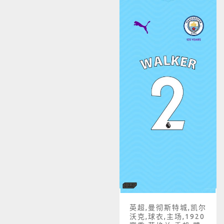
英超,曼彻斯特城,凯尔
沃克,球衣,主场,1920