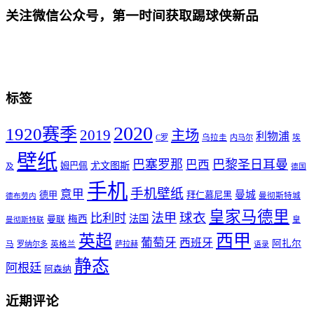
关注微信公众号，第一时间获取踢球侠新品
标签
2020
1920赛季
2019
主场
利物浦
C罗
乌拉圭
内马尔
埃
壁纸
巴塞罗那
巴黎圣日耳曼
巴西
尤文图斯
姆巴佩
及
德国
手机
手机壁纸
意甲
曼城
德甲
拜仁慕尼黑
曼彻斯特城
德布劳内
皇家马德里
球衣
法甲
比利时
法国
梅西
曼联
皇
曼彻斯特联
西甲
英超
葡萄牙
西班牙
阿扎尔
马
罗纳尔多
英格兰
萨拉赫
语录
静态
阿根廷
阿森纳
近期评论