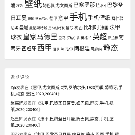
壁纸
巴塞罗那
巴黎圣
浦
巴西
尤文图斯
姆巴佩
埃及
手机
手机壁纸
日耳曼
意甲
德甲
拜仁慕
德国
德布劳内
法甲
比利时
曼城
法国
尼黑
曼联
梅西
曼彻斯特城
曼彻斯特联
英超
皇家马德里
球衣
葡
皇马
罗纳尔多
英格兰
萨拉赫
西甲
静态
阿根廷
萄牙
西班牙
阿扎尔
阿森纳
语录
近期评论
Zjh
发表在《
意甲,尤文图斯,C罗,罗纳尔多,1920赛季,葡萄牙,手
机,动态,壁纸,2020,200401
》
赵嘉辉
发表在《
法甲,巴黎圣日耳曼,姆巴佩,静态,手机,壁
纸,2020,200406
》
赵嘉辉
发表在《
法甲,巴黎圣日耳曼,姆巴佩,静态,手机,壁
纸,2020,200406
》
田岑
发表在《
法甲,巴黎圣日耳曼,内马尔,静态,巴西,手机,壁