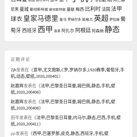
德国
德布劳内
法甲
比利时
曼城
法国
尼黑
曼联
梅西
曼彻斯特城
曼彻斯特联
英超
皇家马德里
球衣
葡
皇马
罗纳尔多
英格兰
萨拉赫
西甲
静态
阿根廷
萄牙
西班牙
阿扎尔
阿森纳
语录
近期评论
Zjh
发表在《
意甲,尤文图斯,C罗,罗纳尔多,1920赛季,葡萄牙,手
机,动态,壁纸,2020,200401
》
赵嘉辉
发表在《
法甲,巴黎圣日耳曼,姆巴佩,静态,手机,壁
纸,2020,200406
》
赵嘉辉
发表在《
法甲,巴黎圣日耳曼,姆巴佩,静态,手机,壁
纸,2020,200406
》
田岑
发表在《
法甲,巴黎圣日耳曼,内马尔,静态,巴西,手机,壁
纸,2020,200411
》
pp
发表在《
西甲,巴塞罗那,皮克,静态,西班牙,手机,壁