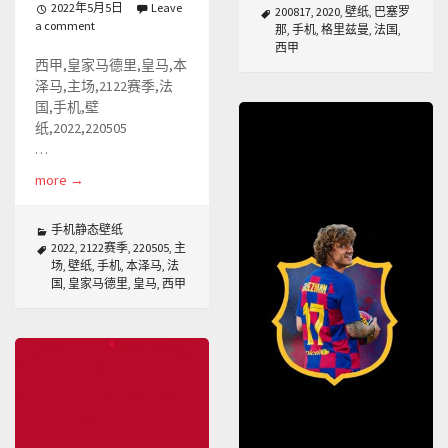
2022年5月5日
Leave
200817
,
2020
,
壁纸
,
巴塞罗
a comment
那
,
手机
,
格里兹曼
,
法国
,
西甲
西甲,皇家马德里,皇马,本
泽马,主场,2122赛季,法
国,手机,壁
纸,2022,220505
…
more
→
手机静态壁纸
2022
,
2122赛季
,
220505
,
主
场
,
壁纸
,
手机
,
本泽马
,
法
国
,
皇家马德里
,
皇马
,
西甲