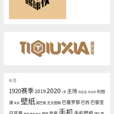
标签
2020
1920赛季
2019
主场
利物
C罗
乌拉圭
内马尔
壁纸
巴塞罗那
巴黎圣
浦
巴西
尤文图斯
姆巴佩
埃及
手机
手机壁纸
日耳曼
意甲
德甲
拜仁慕