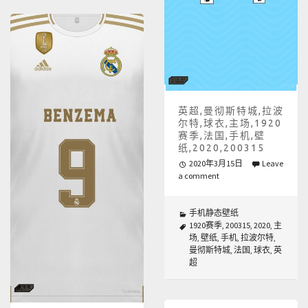
英超,曼彻斯特城,拉波
尔特,球衣,主场,1920
赛季,法国,手机,壁
纸,2020,200315
2020年3月15日
Leave
a comment
手机静态壁纸
1920赛季
,
200315
,
2020
,
主
场
,
壁纸
,
手机
,
拉波尔特
,
曼彻斯特城
,
法国
,
球衣
,
英
超