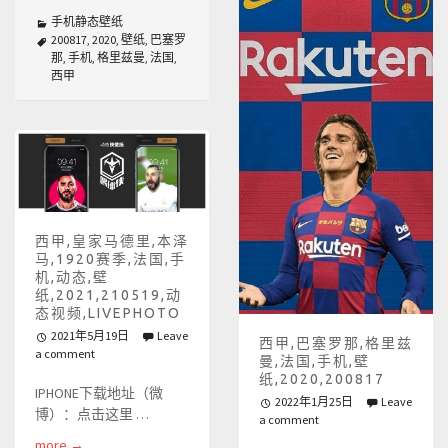
手机静态壁纸
200817
,
2020
,
壁纸
,
巴塞罗
那
,
手机
,
格里兹曼
,
法国
,
西甲
西甲,皇家马德里,本泽
马,1920赛季,法国,手
机,动态,壁
纸,2021,210519,动
态视频,LIVEPHOTO
2021年5月19日
Leave
西甲,巴塞罗那,格里兹
a comment
曼,法国,手机,壁
纸,2020,200817
IPHONE下载地址（微
2022年1月25日
Leave
博）：点击这里 …
a comment
more
→