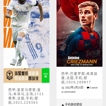
西甲,巴塞罗那,格里兹
曼,法国,手机,壁
纸,2020,200817
2022年1月25日
Leave
西甲,皇家马德里,皇
a comment
马,本泽马,主场,2122
赛季,法国,手机,壁
纸,2022,220505
手机静态壁纸