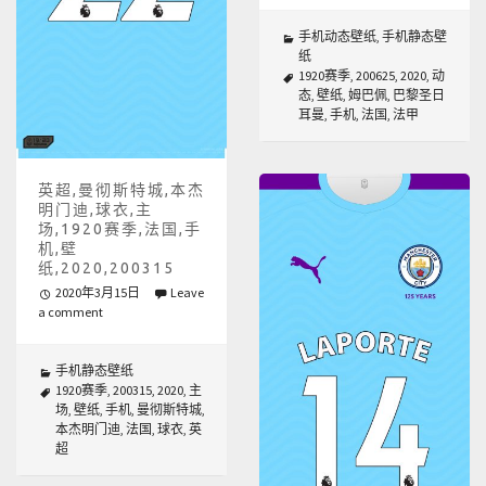
手机动态壁纸
,
手机静态壁
纸
1920赛季
,
200625
,
2020
,
动
态
,
壁纸
,
姆巴佩
,
巴黎圣日
耳曼
,
手机
,
法国
,
法甲
英超,曼彻斯特城,本杰
明门迪,球衣,主
场,1920赛季,法国,手
机,壁
纸,2020,200315
2020年3月15日
Leave
a comment
手机静态壁纸
1920赛季
,
200315
,
2020
,
主
场
,
壁纸
,
手机
,
曼彻斯特城
,
本杰明门迪
,
法国
,
球衣
,
英
超