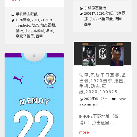
手机静态壁纸
200817
,
2020
,
壁纸
,
巴塞罗
手机动态壁纸
那
,
手机
,
格里兹曼
,
法国
,
1920赛季
,
2021
,
210519
,
西甲
livephoto
,
动态
,
动态视频
,
壁纸
,
手机
,
本泽马
,
法国
,
皇家马德里
,
西甲
法甲,巴黎圣日耳曼,姆
巴佩,1920赛季,法国,
手机,动态,壁
纸,2020,200625
2020年6月25日
Leave
a comment
IPHONE下载地址（微
博）：点击这里 …
more
→